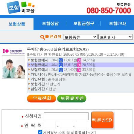
보험상담
보험금청구
보험FAQ
보험상품
무배당 흥Good 실손의료보험(26.05)
[[준법감시인 확인필L]-260520-05-001(2026.05.20 ~ 2027.05.19)]
보험료예시 :
30세
12,611원
14,652원
보험료예시 :
40세
16,613원
20,529원
보험료예시 :
50세
23,140원
33,349원
가입나이 :
만0세~70세(태아도 가입가능(태아는 출생이후 보장))
가입유형 :
순수보장형
보험기간 :
1년만기
납입기간 :
1년납
신청자명
●
연 락 처
●
-
-
개인정보 수집 및 이용동의
[보기]