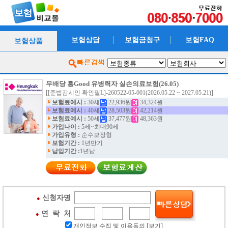
보험상담
보험금청구
보험FAQ
보험상품
무배당 흥Good 유병력자 실손의료보험(26.05)
[[준법감시인 확인필L]-260522-05-001(2026.05.22 ~ 2027.05.21)]
보험료예시 :
30세
22,936원
34,324원
보험료예시 :
40세
28,503원
42,214원
보험료예시 :
50세
37,477원
48,363원
가입나이 :
5세~최대90세
가입유형 :
순수보장형
보험기간 :
1년만기
납입기간 :
1년납
신청자명
●
연 락 처
●
-
-
개인정보 수집 및 이용동의
[보기]